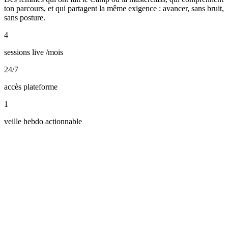
ton parcours, et qui partagent la même exigence : avancer, sans bruit,
sans posture.
4
sessions live /mois
24/7
accès plateforme
1
veille hebdo actionnable
amille
·
Product Lead
Yasmine
·
Consultante IA