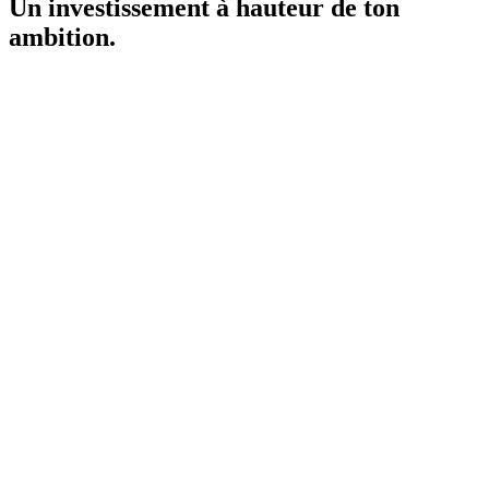
Un investissement à hauteur de ton
ambition.
Offre lancement
Septembre · Octobre · Novembre 2026
67€
/mois
× 3 mois · paiement en une fois
puis
97€/mois
à partir de décembre
Plateforme privée alumni
Session Q&A mensuelle — 1er vendredi
Session mindset mensuelle — 2ᵉ vendredi
Session méthode & outils — 3ᵉ vendredi
Soirée invitée surprise — dernier jeudi
Veille hebdo vulgarisée
Communauté alumni active